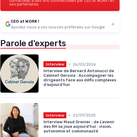
contacté(e) à des fins commerciales par CEO at WORK ! et
ses partenaires.
CEO at WORK !
Ajoutez-nous à vos sources préférées sur Google
Parole d'experts
•
26/03/2026
Interview
Interview de Bernard Antonucci de
Cabinet Gerusia : Accompagner les
dirigeants face aux défis complexes
d’aujourd’hui
•
22/09/2025
Interview
Interview Maud Grenier : de L’avenir
des RH se joue aujourd'hui : vision,
autonomie et communauté