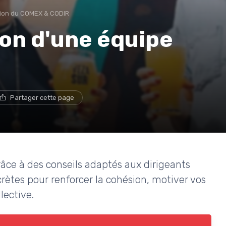
ion du COMEX & CODIR
ion d'une équipe
Partager cette page
ce à des conseils adaptés aux dirigeants
rètes pour renforcer la cohésion, motiver vos
lective.