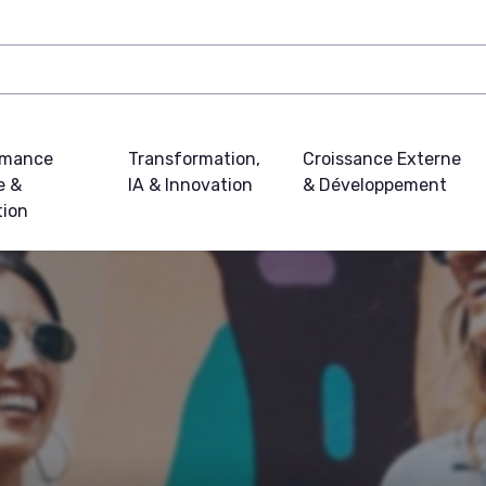
rmance
Transformation,
Croissance Externe
e &
IA & Innovation
& Développement
tion