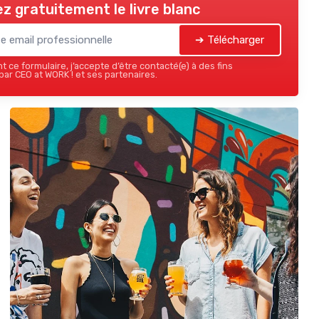
z gratuitement le livre blanc
➔ Télécharger
 ce formulaire, j’accepte d’être contacté(e) à des fins
ar CEO at WORK ! et ses partenaires.