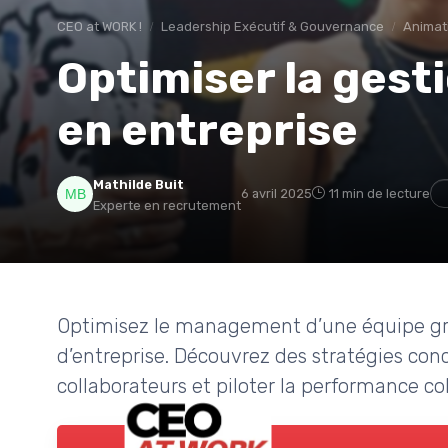
CEO at WORK !
Leadership Exécutif & Gouvernance
Animat
Optimiser la gest
en entreprise
Mathilde Buit
6 avril 2025
11 min de lecture
Experte en recrutement
Optimisez le management d’une équipe grâ
d’entreprise. Découvrez des stratégies conc
collaborateurs et piloter la performance col