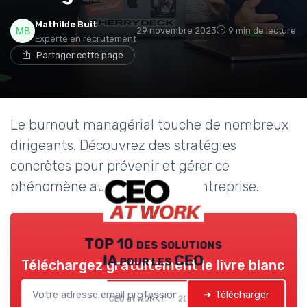
Mathilde Buit
29 novembre 2023
9 min de lecture
Experte en recrutement
Partager cette page
Le burnout managérial touche de nombreux
dirigeants. Découvrez des stratégies
concrètes pour prévenir et gérer ce
phénomène au sein de votre entreprise.
TOP 10 des solutions
IA pour les CEO
Téléchargez gratuitement le livre blanc
➔ Télécharger
CEO at WORK ! — 2026