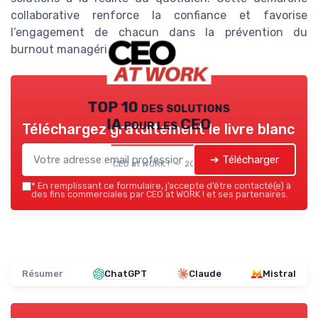
collaborative renforce la confiance et favorise
l’engagement de chacun dans la prévention du
burnout managérial.
TOP 10 des solutions
IA pour les CEO
Téléchargez gratuitement le livre blanc
➔ Télécharger
CEO at WORK ! — 2026
*
En remplissant ce formulaire, j’accepte d’être contacté(e) à
des fins commerciales par CEO at WORK ! et ses partenaires.
Résumer
ChatGPT
Claude
Mistral