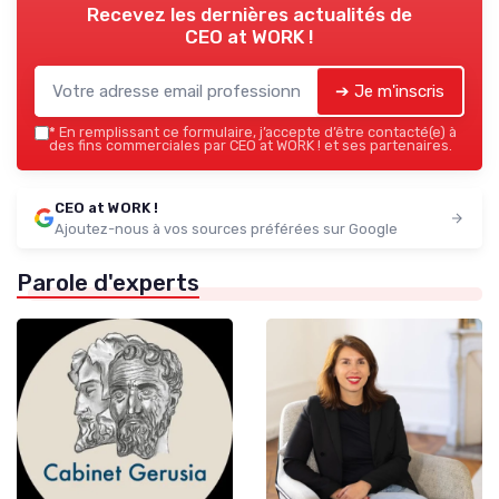
Recevez les dernières actualités de
CEO at WORK !
➔ Je m'inscris
*
En remplissant ce formulaire, j’accepte d’être contacté(e) à
des fins commerciales par CEO at WORK ! et ses partenaires.
CEO at WORK !
Ajoutez-nous à vos sources préférées sur Google
Parole d'experts