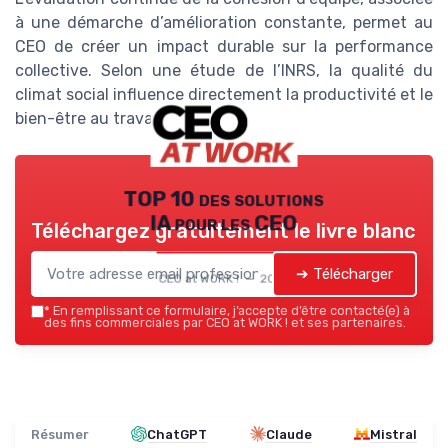
à une démarche d’amélioration constante, permet au
CEO de créer un impact durable sur la performance
collective. Selon une étude de l’INRS, la qualité du
climat social influence directement la productivité et le
bien-être au travail (source : inrs.fr).
TOP 10 des solutions
IA pour les CEO
Téléchargez gratuitement le livre blanc
➔ Télécharger
CEO at WORK ! — 2026
*
En remplissant ce formulaire, j’accepte d’être contacté(e) à
des fins commerciales par CEO at WORK ! et ses partenaires.
Résumer
ChatGPT
Claude
Mistral