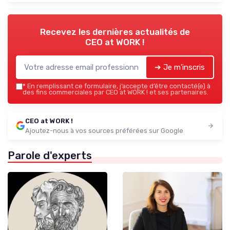
Recevez les dernières actualités de
CEO at WORK !
➔ Je m'inscris
*
En remplissant ce formulaire, j’accepte d’être contacté(e) à
des fins commerciales par CEO at WORK ! et ses partenaires.
CEO at WORK !
Ajoutez-nous à vos sources préférées sur Google
Parole d'experts