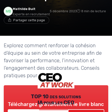
Mathilde Buit
5 décembre 2023
8 min de lecture
Experte en recrutement
Partager cette page
Explorez comment renforcer la cohésion
d’équipe au sein de votre entreprise afin de
favoriser la performance, l’innovation et
l’engagement des collaborateurs. Conseils
pratiques pour dirigeants.
TOP 10 des solutions
IA pour les CEO
Téléchargez gratuitement le livre blanc