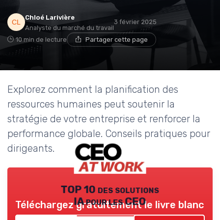
Chloé Larivière
3 février 2025
Analyste du marché du travail
10 min de lecture
Partager cette page
Explorez comment la planification des
ressources humaines peut soutenir la
stratégie de votre entreprise et renforcer la
performance globale. Conseils pratiques pour
dirigeants.
TOP 10 des solutions
IA pour les CEO
Téléchargez gratuitement le livre blanc