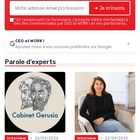
➔ Je m'inscris
*
En remplissant ce formulaire, j’accepte d’être contacté(e) à
des fins commerciales par CEO at WORK ! et ses partenaires.
CEO at WORK !
Ajoutez-nous à vos sources préférées sur Google
Parole d'experts
•
•
26/03/2026
22/09/2025
Interview
Interview