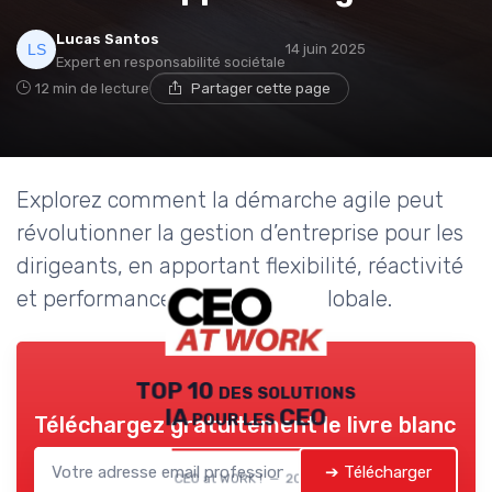
Lucas Santos
14 juin 2025
Expert en responsabilité sociétale
12 min de lecture
Partager cette page
Explorez comment la démarche agile peut
révolutionner la gestion d’entreprise pour les
dirigeants, en apportant flexibilité, réactivité
et performance à la stratégie globale.
TOP 10 des solutions
IA pour les CEO
Téléchargez gratuitement le livre blanc
➔ Télécharger
CEO at WORK ! — 2026