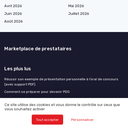
Avril 2026
Mai 2026
Juin 2026
Juillet 2026
Août 2026
Marketplace de prestataires
Les plus lus
Réussir son exemple de présentation personnelle à l’oral de concours
(avec support PDF)
Comment se préparer pour devenir PDG
Indra Nooyi, une femme de décisions stratégiques à la tête de Pepsico
Ce site utilise des cookies et vous donne le contrôle sur ceux que
Le rôle essentiel du vice-président dans l'entreprise
vous souhaitez activer
Optimiser la gestion RH grâce à un tableau de bord Excel efficace
Tout accepter
Personnaliser