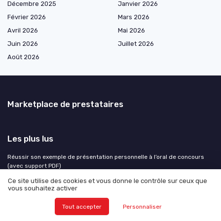
Décembre 2025
Janvier 2026
Février 2026
Mars 2026
Avril 2026
Mai 2026
Juin 2026
Juillet 2026
Août 2026
Marketplace de prestataires
Les plus lus
Réussir son exemple de présentation personnelle à l’oral de concours
(avec support PDF)
Comment se préparer pour devenir PDG
Ce site utilise des cookies et vous donne le contrôle sur ceux que
vous souhaitez activer
Indra Nooyi, une femme de décisions stratégiques à la tête de Pepsico
Le rôle essentiel du vice-président dans l'entreprise
Tout accepter
Personnaliser
Optimiser la gestion RH grâce à un tableau de bord Excel efficace