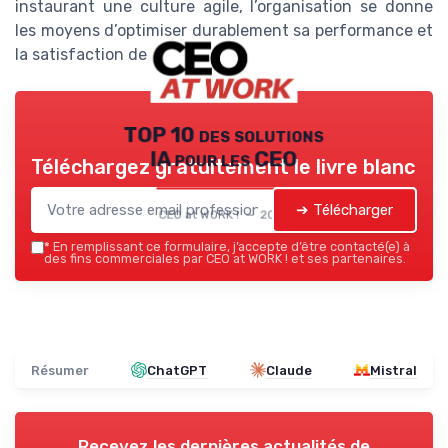
instaurant une culture agile, l’organisation se donne
les moyens d’optimiser durablement sa performance et
la satisfaction de ses clients.
TOP 10 des solutions
IA pour les CEO
Téléchargez gratuitement le livre blanc
➔ Télécharger
CEO at WORK ! — 2026
*
En remplissant ce formulaire, j’accepte d’être contacté(e) à
des fins commerciales par CEO at WORK ! et ses partenaires.
Résumer
ChatGPT
Claude
Mistral
Recevez les dernières actualités de