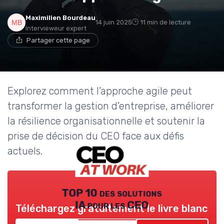
Maximilien Bourdeau
14 juin 2025
11 min de lecture
Intervieweur expert
Partager cette page
Explorez comment l’approche agile peut
transformer la gestion d’entreprise, améliorer
la résilience organisationnelle et soutenir la
prise de décision du CEO face aux défis
actuels.
TOP 10 des solutions
IA pour les CEO
Téléchargez gratuitement le livre blanc