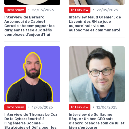
•
•
26/03/2026
22/09/2025
Interview
Interview
Interview de Bernard
Interview Maud Grenier : de
Antonucci de Cabinet
L’avenir des RH se joue
Gerusia : Accompagner les
aujourd'hui : vision,
dirigeants face aux défis
autonomie et communauté
complexes d’aujourd’hui
•
•
12/06/2025
12/06/2025
Interview
Interview
Interview de Thomas Le Coz :
Interview de Guillaume
De la Cybersécurité à
Bèque : Un bon CEO sait
l'Ingénierie Sociale –
d'abord prendre soin de lui et
Stratégies et Défis pour les
bien s'entourer !