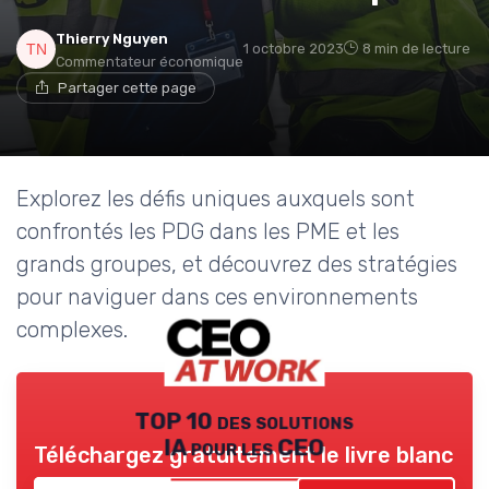
Thierry Nguyen
1 octobre 2023
8 min de lecture
Commentateur économique
Partager cette page
Explorez les défis uniques auxquels sont
confrontés les PDG dans les PME et les
grands groupes, et découvrez des stratégies
pour naviguer dans ces environnements
complexes.
TOP 10 des solutions
IA pour les CEO
Téléchargez gratuitement le livre blanc