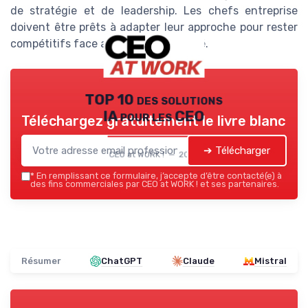
de stratégie et de leadership. Les chefs entreprise
doivent être prêts à adapter leur approche pour rester
compétitifs face aux défis du marché.
TOP 10 des solutions
IA pour les CEO
Téléchargez gratuitement le livre blanc
➔ Télécharger
CEO at WORK ! — 2026
*
En remplissant ce formulaire, j’accepte d’être contacté(e) à
des fins commerciales par CEO at WORK ! et ses partenaires.
Résumer
ChatGPT
Claude
Mistral