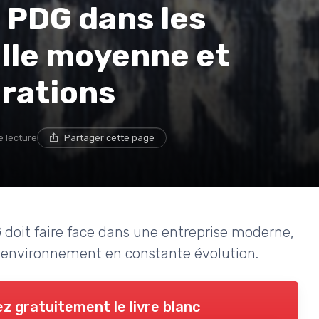
 PDG dans les
ille moyenne et
orations
e lecture
Partager cette page
 doit faire face dans une entreprise moderne,
n environnement en constante évolution.
z gratuitement le livre blanc