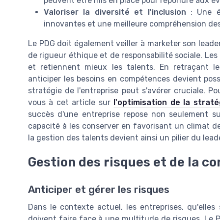
peuvent être mis en place pour répondre aux év
Valoriser la diversité et l'inclusion
: Une éq
innovantes et une meilleure compréhension de
Le PDG doit également veiller à marketer son leade
de rigueur éthique et de responsabilité sociale. Les
et retiennent mieux les talents. En retraçant 
anticiper les besoins en compétences devient possib
stratégie de l'entreprise peut s'avérer cruciale. P
vous à cet article sur
l'optimisation de la strat
succès d'une entreprise repose non seulement sur
capacité à les conserver en favorisant un climat d
la gestion des talents devient ainsi un pilier du lead
Gestion des risques et de la c
Anticiper et gérer les risques
Dans le contexte actuel, les entreprises, qu'elle
doivent faire face à une multitude de risques. Le PD