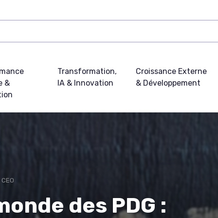
rmance
Transformation,
Croissance Externe
e &
IA & Innovation
& Développement
tion
u CEO
monde des PDG :