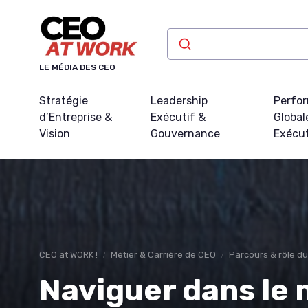
Panneau de gestion des cookies
LE MÉDIA DES CEO
Stratégie
Leadership
Perfo
d’Entreprise &
Exécutif &
Global
Vision
Gouvernance
Exécu
CEO at WORK !
Métier & Carrière de CEO
Parcours & rôle d
Naviguer dans le 