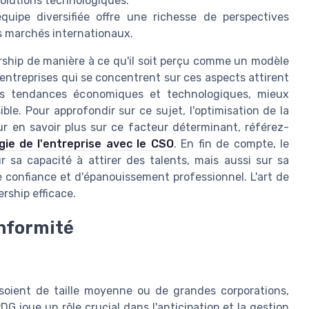
olutions technologiques.
uipe diversifiée offre une richesse de perspectives
s marchés internationaux.
rship de manière à ce qu'il soit perçu comme un modèle
 entreprises qui se concentrent sur ces aspects attirent
les tendances économiques et technologiques, mieux
le. Pour approfondir sur ce sujet, l'optimisation de la
our en savoir plus sur ce facteur déterminant, référez-
égie de l'entreprise avec le CSO
. En fin de compte, le
 sa capacité à attirer des talents, mais aussi sur sa
e confiance et d'épanouissement professionnel. L'art de
ership efficace.
onformité
s soient de taille moyenne ou de grandes corporations,
G joue un rôle crucial dans l'anticipation et la gestion