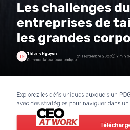
Les challenges du
entreprises de ta
les grandes corp
Thierry Nguyen
21 septembre 2023
9 min d
Commentateur économique
Explorez les défis uniques auxquels un PDG
avec des stratégies pour naviguer dans u
Télécharge