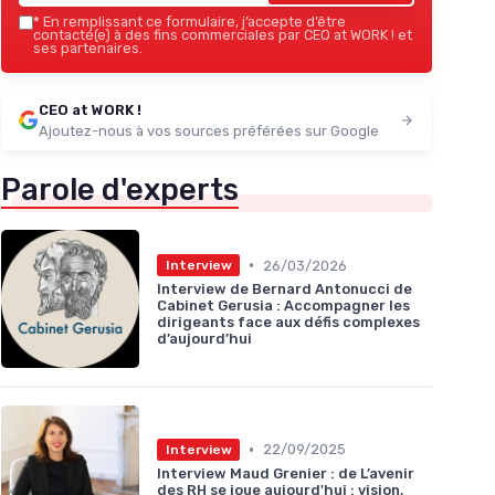
*
En remplissant ce formulaire, j’accepte d’être
contacté(e) à des fins commerciales par CEO at WORK ! et
ses partenaires.
CEO at WORK !
Ajoutez-nous à vos sources préférées sur Google
Parole d'experts
•
26/03/2026
Interview
Interview de Bernard Antonucci de
Cabinet Gerusia : Accompagner les
dirigeants face aux défis complexes
d’aujourd’hui
•
22/09/2025
Interview
Interview Maud Grenier : de L’avenir
des RH se joue aujourd'hui : vision,