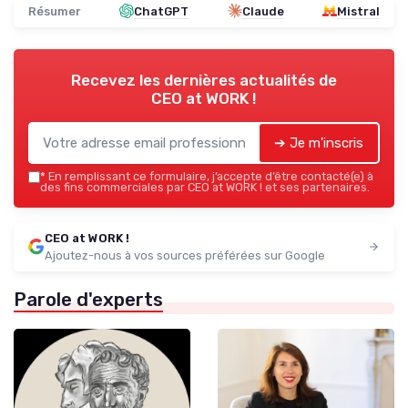
Résumer
ChatGPT
Claude
Mistral
Recevez les dernières actualités de
CEO at WORK !
➔ Je m'inscris
*
En remplissant ce formulaire, j’accepte d’être contacté(e) à
des fins commerciales par CEO at WORK ! et ses partenaires.
CEO at WORK !
Ajoutez-nous à vos sources préférées sur Google
Parole d'experts