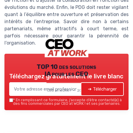
de friction et d’ajuster la collaboration en fonction des
évolutions du marché. Enfin, le PDG doit rester vigilant
quant à l’équilibre entre ouverture et préservation des
intérêts de l’entreprise. Savoir dire non à certains
partenariats, même attractifs à court terme, est
parfois nécessaire pour garantir la pérennité de
l’organisation.
TOP 10 des solutions
IA pour les CEO
Téléchargez gratuitement le livre blanc
➔ Télécharger
CEO at WORK ! — 2026
*
En remplissant ce formulaire, j’accepte d’être contacté(e) à
des fins commerciales par CEO at WORK ! et ses partenaires.