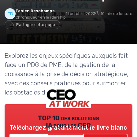
Fabien Deschamps
11 octobre 2023
10 min de lecture
Chroniqueur en leadership
Partager cette page
Explorez les enjeux spécifiques auxquels fait
face un PDG de PME, de la gestion de la
croissance à la prise de décision stratégique,
avec des conseils pratiques pour surmonter
les obstacles du quotidien.
TOP 10 des solutions
IA pour les CEO
Téléchargez gratuitement le livre blanc