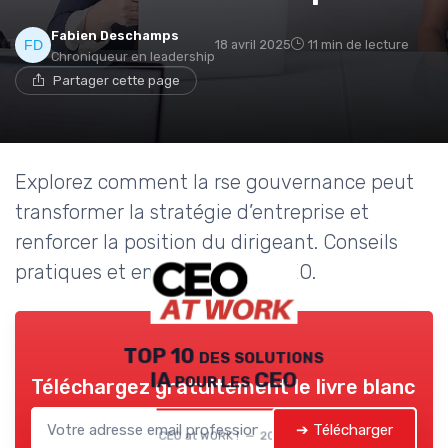
Fabien Deschamps
18 avril 2025
11 min de lecture
Chroniqueur en leadership
Partager cette page
Explorez comment la rse gouvernance peut
transformer la stratégie d’entreprise et
renforcer la position du dirigeant. Conseils
pratiques et enjeux pour les CEO.
TOP 10 des solutions
IA pour les CEO
Téléchargez gratuitement le livre blanc
➔ Télécharger
CEO at WORK ! — 2026