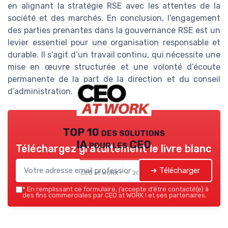
en alignant la stratégie RSE avec les attentes de la
société et des marchés. En conclusion, l’engagement
des parties prenantes dans la gouvernance RSE est un
levier essentiel pour une organisation responsable et
durable. Il s’agit d’un travail continu, qui nécessite une
mise en œuvre structurée et une volonté d’écoute
permanente de la part de la direction et du conseil
d’administration.
TOP 10 des solutions
IA pour les CEO
Téléchargez gratuitement le livre blanc
➔ Télécharger
CEO at WORK ! — 2026
*
En remplissant ce formulaire, j’accepte d’être contacté(e) à
des fins commerciales par CEO at WORK ! et ses partenaires.