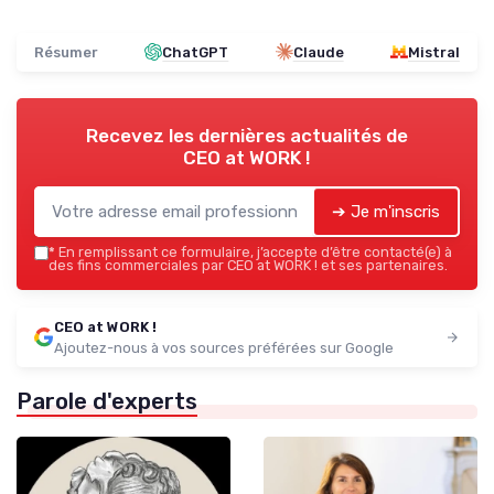
Résumer
ChatGPT
Claude
Mistral
Recevez les dernières actualités de
CEO at WORK !
➔ Je m'inscris
*
En remplissant ce formulaire, j’accepte d’être contacté(e) à
des fins commerciales par CEO at WORK ! et ses partenaires.
CEO at WORK !
Ajoutez-nous à vos sources préférées sur Google
Parole d'experts