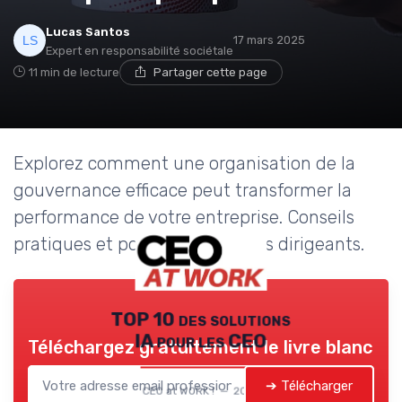
Lucas Santos
17 mars 2025
Expert en responsabilité sociétale
11 min de lecture
Partager cette page
Explorez comment une organisation de la
gouvernance efficace peut transformer la
performance de votre entreprise. Conseils
pratiques et points clés pour les dirigeants.
TOP 10 des solutions
IA pour les CEO
Téléchargez gratuitement le livre blanc
➔ Télécharger
CEO at WORK ! — 2026