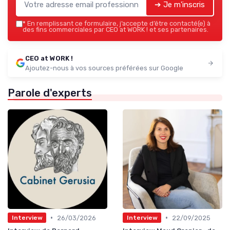
➔ Je m'inscris
*
En remplissant ce formulaire, j’accepte d’être contacté(e) à
des fins commerciales par CEO at WORK ! et ses partenaires.
CEO at WORK !
Ajoutez-nous à vos sources préférées sur Google
Parole d'experts
•
•
26/03/2026
22/09/2025
Interview
Interview