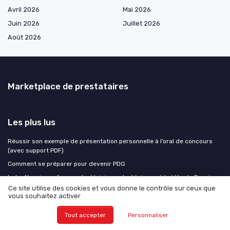
Avril 2026
Mai 2026
Juin 2026
Juillet 2026
Août 2026
Marketplace de prestataires
Les plus lus
Réussir son exemple de présentation personnelle à l’oral de concours
(avec support PDF)
Comment se préparer pour devenir PDG
Indra Nooyi, une femme de décisions stratégiques à la tête de Pepsico
Ce site utilise des cookies et vous donne le contrôle sur ceux que
Le rôle essentiel du vice-président dans l'entreprise
vous souhaitez activer
Optimiser la gestion RH grâce à un tableau de bord Excel efficace
Tout accepter
Personnaliser
Les derniers articles