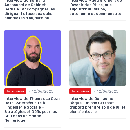
Interview de Bernard
Interview Maud Grenier : de
Antonucci de Cabinet
L’avenir des RH se joue
Gerusia : Accompagner les
aujourd'hui : vision,
dirigeants face aux défis
autonomie et communauté
complexes d’aujourd’hui
•
•
12/06/2025
12/06/2025
Interview
Interview
Interview de Thomas Le Coz :
Interview de Guillaume
De la Cybersécurité à
Bèque : Un bon CEO sait
l'Ingénierie Sociale –
d'abord prendre soin de lui et
Stratégies et Défis pour les
bien s'entourer !
CEO dans un Monde
Numérique