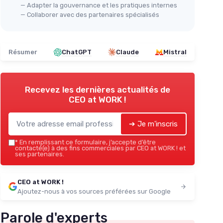
— Adapter la gouvernance et les pratiques internes
— Collaborer avec des partenaires spécialisés
Résumer
ChatGPT
Claude
Mistral
Recevez les dernières actualités de
CEO at WORK !
➔ Je m'inscris
*
En remplissant ce formulaire, j’accepte d’être
contacté(e) à des fins commerciales par CEO at WORK ! et
ses partenaires.
CEO at WORK !
Ajoutez-nous à vos sources préférées sur Google
Parole d'experts