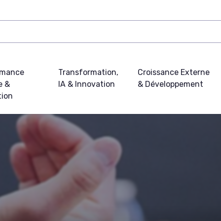
rmance
Transformation,
Croissance Externe
e &
IA & Innovation
& Développement
tion