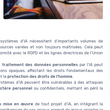
systèmes d’IA nécessitent d’importants volumes de
sources variées et non toujours maîtrisées. Cela peut
rmité avec le RGPD et les lignes directrices de l’Union
u
traitement des données personnelles
par l’IA peut
sions opaques, affectant les droits fondamentaux des
t la
protection des droits de l’homme
.
ystèmes d’IA peuvent être vulnérables à des attaques
ctère personnel
ou confidentiels, mettant en péril la
la
mise en œuvre
de tout projet d’IA, en intégrant la
mpréhension de ces enjeux permet de mieux orienter la