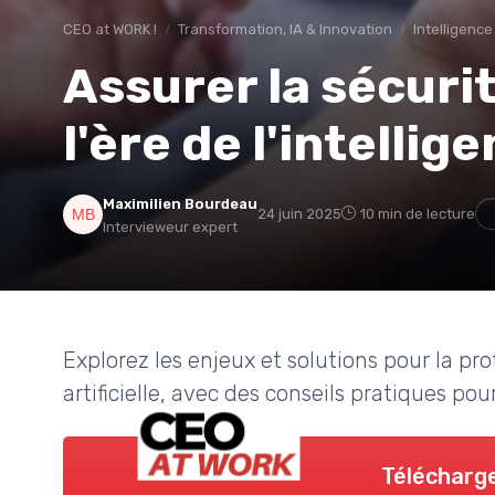
CEO at WORK !
Transformation, IA & Innovation
Intelligence 
Assurer la sécuri
l'ère de l'intellige
Maximilien Bourdeau
24 juin 2025
10 min de lecture
Intervieweur expert
Explorez les enjeux et solutions pour la pro
artificielle, avec des conseils pratiques pou
Télécharge