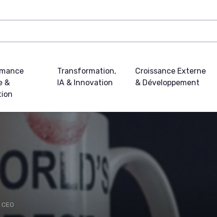
rmance
Transformation,
Croissance Externe
e &
IA & Innovation
& Développement
tion
u CEO