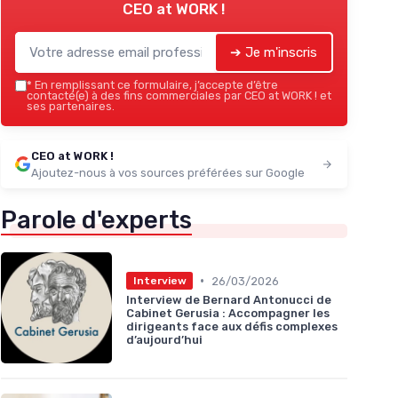
CEO at WORK !
➔ Je m'inscris
*
En remplissant ce formulaire, j’accepte d’être
contacté(e) à des fins commerciales par CEO at WORK ! et
ses partenaires.
CEO at WORK !
Ajoutez-nous à vos sources préférées sur Google
Parole d'experts
•
26/03/2026
Interview
Interview de Bernard Antonucci de
Cabinet Gerusia : Accompagner les
dirigeants face aux défis complexes
d’aujourd’hui