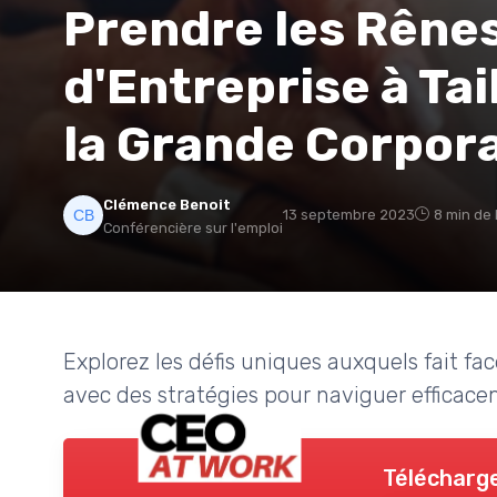
Prendre les Rênes 
d'Entreprise à Ta
la Grande Corpor
Clémence Benoit
13 septembre 2023
8 min de 
Conférencière sur l'emploi
Explorez les défis uniques auxquels fait fa
avec des stratégies pour naviguer efficac
Télécharge