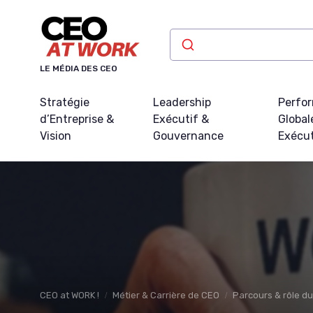
Panneau de gestion des cookies
LE MÉDIA DES CEO
Stratégie
Leadership
Perfo
d’Entreprise &
Exécutif &
Global
Vision
Gouvernance
Exécu
CEO at WORK !
Métier & Carrière de CEO
Parcours & rôle d