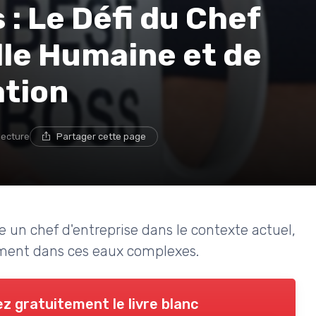
: Le Défi du Chef
ille Humaine et de
ation
lecture
Partager cette page
ce un chef d'entreprise dans le contexte actuel,
ement dans ces eaux complexes.
z gratuitement le livre blanc