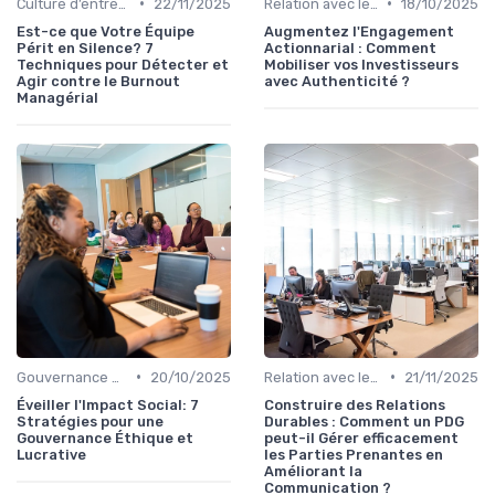
•
•
Culture d’entreprise & alignement
22/11/2025
Relation avec les actionnaires & investisseurs
18/10/2025
Est-ce que Votre Équipe
Augmentez l'Engagement
Périt en Silence? 7
Actionnarial : Comment
Techniques pour Détecter et
Mobiliser vos Investisseurs
Agir contre le Burnout
avec Authenticité ?
Managérial
•
•
Gouvernance d’entreprise
20/10/2025
Relation avec les actionnaires & investisseurs
21/11/2025
Éveiller l'Impact Social: 7
Construire des Relations
Stratégies pour une
Durables : Comment un PDG
Gouvernance Éthique et
peut-il Gérer efficacement
Lucrative
les Parties Prenantes en
Améliorant la
Communication ?