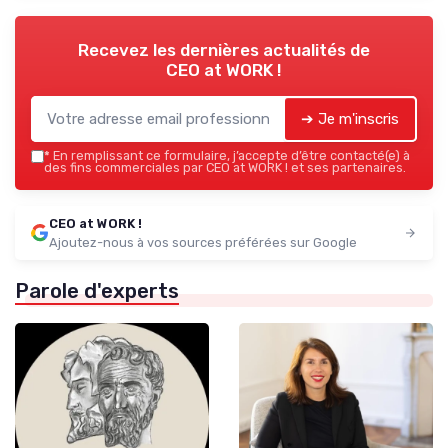
Recevez les dernières actualités de
CEO at WORK !
➔ Je m'inscris
*
En remplissant ce formulaire, j’accepte d’être contacté(e) à
des fins commerciales par CEO at WORK ! et ses partenaires.
CEO at WORK !
Ajoutez-nous à vos sources préférées sur Google
Parole d'experts