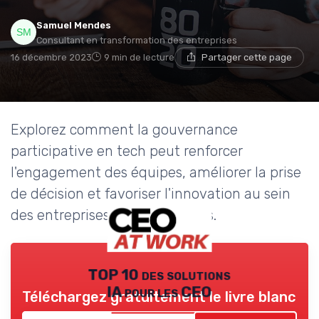
Samuel Mendes
Consultant en transformation des entreprises
16 décembre 2023
9 min de lecture
Partager cette page
Explorez comment la gouvernance
participative en tech peut renforcer
l'engagement des équipes, améliorer la prise
de décision et favoriser l'innovation au sein
des entreprises technologiques.
TOP 10 des solutions
IA pour les CEO
Téléchargez gratuitement le livre blanc