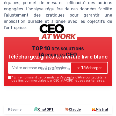
équipes, permet de mesurer l’efficacité des actions
engagées. L’analyse régulière de ces données facilite
l’ajustement des pratiques pour garantir une
implication durable et alignée avec les objectifs de
l’entreprise.
TOP 10 des solutions
IA pour les CEO
Téléchargez gratuitement le livre blanc
➔ Télécharger
CEO at WORK ! — 2026
*
En remplissant ce formulaire, j’accepte d’être contacté(e) à
des fins commerciales par CEO at WORK ! et ses partenaires.
Résumer
ChatGPT
Claude
Mistral