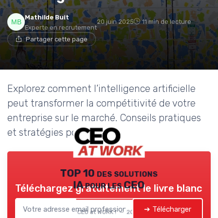
Mathilde Buit
20 juin 2025
11 min de lecture
Experte en recrutement
Partager cette page
Explorez comment l’intelligence artificielle
peut transformer la compétitivité de votre
entreprise sur le marché. Conseils pratiques
et stratégies pour dirigeants.
TOP 10 des solutions
IA pour les CEO
Téléchargez gratuitement le livre blanc
➔ Télécharger
CEO at WORK ! — 2026