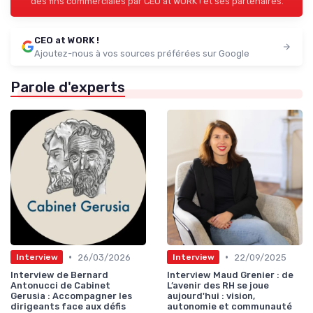
des fins commerciales par CEO at WORK ! et ses partenaires.
CEO at WORK !
Ajoutez-nous à vos sources préférées sur Google
Parole d'experts
•
•
26/03/2026
22/09/2025
Interview
Interview
Interview de Bernard
Interview Maud Grenier : de
Antonucci de Cabinet
L’avenir des RH se joue
Gerusia : Accompagner les
aujourd'hui : vision,
dirigeants face aux défis
autonomie et communauté