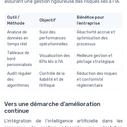
assurant une gestion rigoureuse des risques liés à l’IA.
Outil /
Bénéfice pour
Objectif
Méthode
l’entreprise
Analyse de
Suivi des
Réactivité accrue et
données en
performances
optimisation des
temps réel
opérationnelles
processus
Tableaux de
Visualisation des
Meilleure gestion et
bord
KPIs liés à l’IA
pilotage stratégique
personnalisés
Audit régulier
Contrôle de la
Réduction des risques
des
fiabilité et de
et conformité
algorithmes
l’éthique
réglementaire
Vers une démarche d’amélioration
continue
L’intégration de l’intelligence artificielle dans les