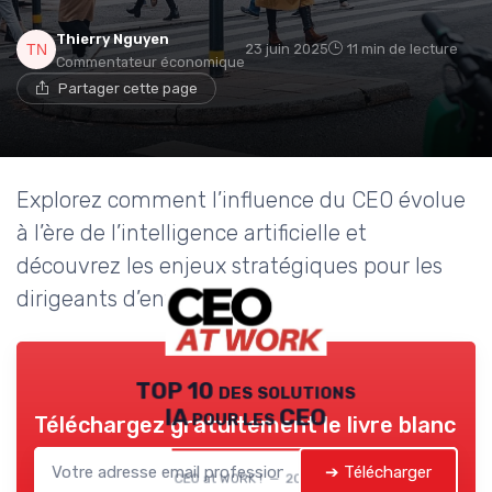
Thierry Nguyen
23 juin 2025
11 min de lecture
Commentateur économique
Partager cette page
Explorez comment l’influence du CEO évolue
à l’ère de l’intelligence artificielle et
découvrez les enjeux stratégiques pour les
dirigeants d’entreprise.
TOP 10 des solutions
IA pour les CEO
Téléchargez gratuitement le livre blanc
➔ Télécharger
CEO at WORK ! — 2026