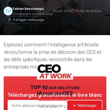
Fabien Deschamps
24 juin 2025
10 min de lecture
Chroniqueur en leadership
Partager cette page
Explorez comment l’intelligence artificielle
révolutionne la prise de décision des CEO et
les défis spécifiques rencontrés dans les
entreprises modernes.
TOP 10 des solutions
IA pour les CEO
Téléchargez gratuitement le livre blanc
➔ Télécharger
CEO at WORK ! — 2026