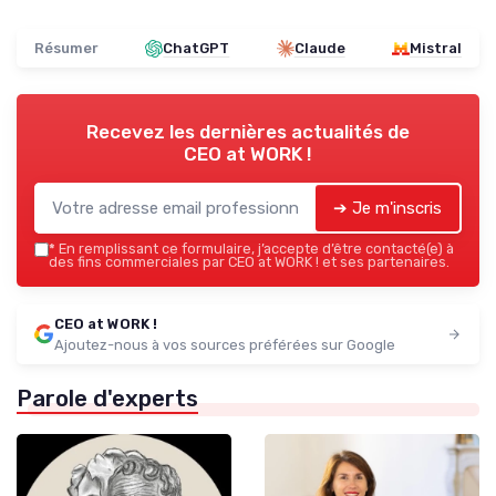
Résumer
ChatGPT
Claude
Mistral
Recevez les dernières actualités de
CEO at WORK !
➔ Je m'inscris
*
En remplissant ce formulaire, j’accepte d’être contacté(e) à
des fins commerciales par CEO at WORK ! et ses partenaires.
CEO at WORK !
Ajoutez-nous à vos sources préférées sur Google
Parole d'experts