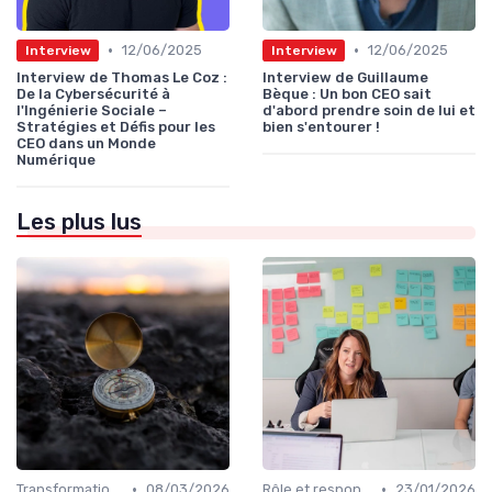
•
•
12/06/2025
12/06/2025
Interview
Interview
Interview de Thomas Le Coz :
Interview de Guillaume
De la Cybersécurité à
Bèque : Un bon CEO sait
l'Ingénierie Sociale –
d'abord prendre soin de lui et
Stratégies et Défis pour les
bien s'entourer !
CEO dans un Monde
Numérique
Les plus lus
•
•
Transformation digitale de l’entreprise
08/03/2026
Rôle et responsabilités du CEO
23/01/2026