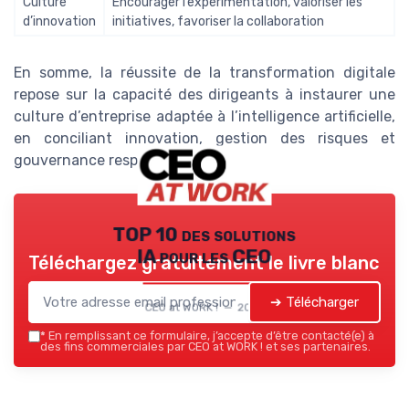
Culture
Encourager l’expérimentation, valoriser les
d’innovation
initiatives, favoriser la collaboration
En somme, la réussite de la transformation digitale
repose sur la capacité des dirigeants à instaurer une
culture d’entreprise adaptée à l’intelligence artificielle,
en conciliant innovation, gestion des risques et
gouvernance responsable.
TOP 10 des solutions
IA pour les CEO
Téléchargez gratuitement le livre blanc
➔ Télécharger
CEO at WORK ! — 2026
*
En remplissant ce formulaire, j’accepte d’être contacté(e) à
des fins commerciales par CEO at WORK ! et ses partenaires.