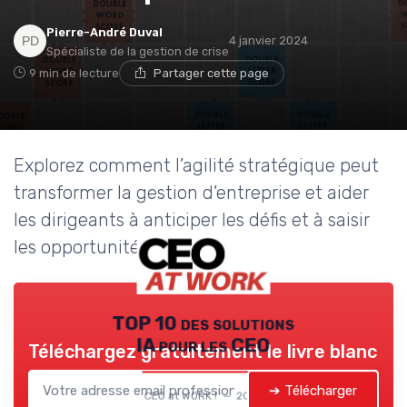
Pierre-André Duval
4 janvier 2024
Spécialiste de la gestion de crise
9 min de lecture
Partager cette page
Explorez comment l’agilité stratégique peut
transformer la gestion d’entreprise et aider
les dirigeants à anticiper les défis et à saisir
les opportunités.
TOP 10 des solutions
IA pour les CEO
Téléchargez gratuitement le livre blanc
➔ Télécharger
CEO at WORK ! — 2026