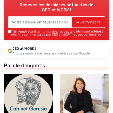
Recevez les dernières actualités de
CEO at WORK !
➔ Je m'inscris
*
En remplissant ce formulaire, j’accepte d’être contacté(e) à
des fins commerciales par CEO at WORK ! et ses partenaires.
CEO at WORK !
Ajoutez-nous à vos sources préférées sur Google
Parole d'experts