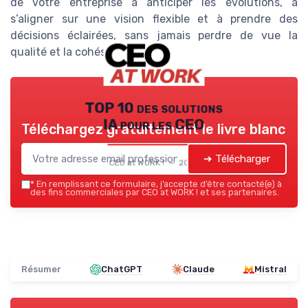
de votre entreprise à anticiper les évolutions, à
s’aligner sur une vision flexible et à prendre des
décisions éclairées, sans jamais perdre de vue la
qualité et la cohésion interne.
TOP 10 des solutions
IA pour les CEO
Téléchargez gratuitement le livre blanc
➔ Télécharger
CEO at WORK ! — 2026
*
En remplissant ce formulaire, j’accepte d’être contacté(e) à
des fins commerciales par CEO at WORK ! et ses partenaires.
Résumer
ChatGPT
Claude
Mistral